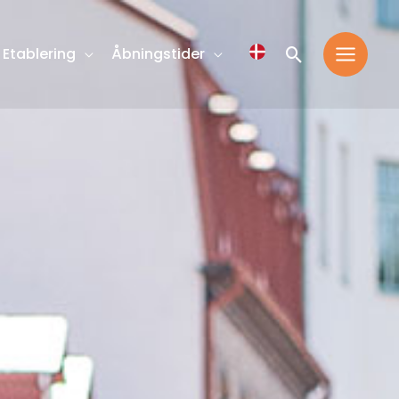
Søg
Etablering
Åbningstider
efter