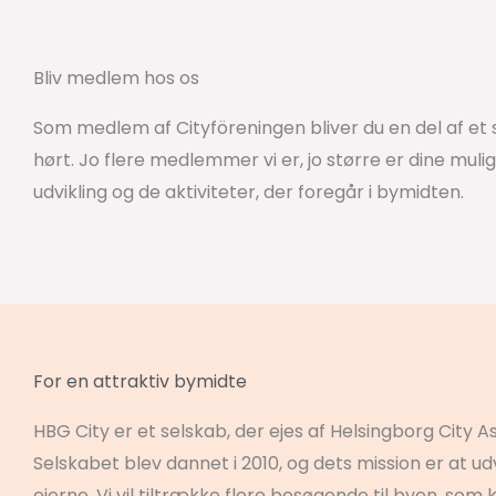
Bliv medlem hos os
Som medlem af Cityföreningen bliver du en del af et
hørt. Jo flere medlemmer vi er, jo større er dine mul
udvikling og de aktiviteter, der foregår i bymidten.
For en attraktiv bymidte
HBG City er et selskab, der ejes af Helsingborg City 
Selskabet blev dannet i 2010, og dets mission er at 
ejerne. Vi vil tiltrække flere besøgende til byen, so