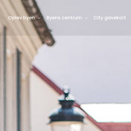
Oplev byen
Byens centrum
City gavekort