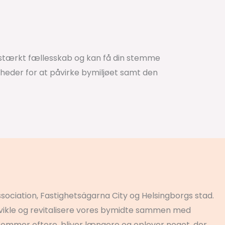
 stærkt fællesskab og kan få din stemme
igheder for at påvirke bymiljøet samt den
Association, Fastighetsägarna City og Helsingborgs stad.
udvikle og revitalisere vores bymidte sammen med
m kommer oftere, bliver længere og oplever noget, der