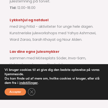
julestemning på torvet.
Tid:
12.00-18.00
Lykkehjul og natduel
med Ung Fritid - aktiviteter for unge hele dagen.
Kunstneriske juleworkshops med Yahya Ashmawi,
Ward Zaraa, Sarah Khayat og Nour Alden.
Lav dine egne julesmykker
sammen med Mötesplats Söder, Inva-Sam,
Helsingborgshem og Stadsdelsmammor.
Vi bruger cookies til at give dig den bedste oplevelse på vores
hjemmeside.
Mød Studiefrämjandet på Söderrummet
Du kan finde ud af mere om, hvilke cookies vi bruger, eller slå
dem fra i
indstillinger
.
Tid:
12.00-18.00.
LUK GDPR-COOKIE-BANNER
Accepter
Julekvartet (kirkekor)
Tidspunkt:
kl. 16.00.