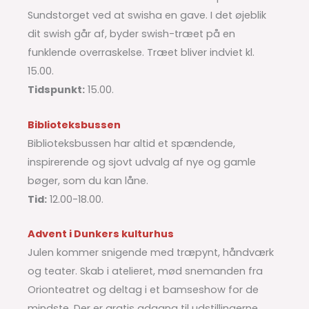
Sundstorget ved at swisha en gave. I det øjeblik
dit swish går af, byder swish-træet på en
funklende overraskelse. Træet bliver indviet kl.
15.00.
Tidspunkt:
15.00.
Biblioteksbussen
Biblioteksbussen har altid et spændende,
inspirerende og sjovt udvalg af nye og gamle
bøger, som du kan låne.
Tid:
12.00-18.00.
Advent i Dunkers kulturhus
Julen kommer snigende med træpynt, håndværk
og teater. Skab i atelieret, mød snemanden fra
Orionteatret og deltag i et bamseshow for de
mindste. Der er gratis adgang til udstillingerne.