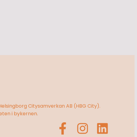
Helsingborg Citysamverkan AB (HBG City).
eten i bykernen.