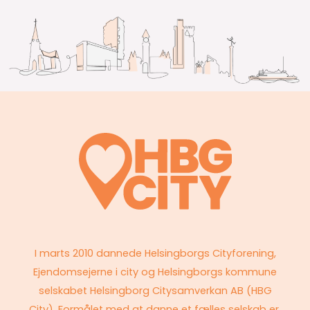
I marts 2010 dannede Helsingborgs Cityforening,
Ejendomsejerne i city og Helsingborgs kommune
selskabet Helsingborg Citysamverkan AB (HBG
City). Formålet med at danne et fælles selskab er,