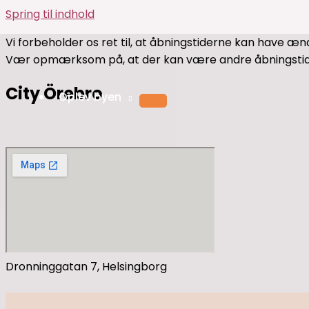
Spring til indhold
Vi forbeholder os ret til, at åbningstiderne kan have ænd
Vær opmærksom på, at der kan være andre åbningstide
City Örebro
Oplev byen
Dronninggatan 7, Helsingborg