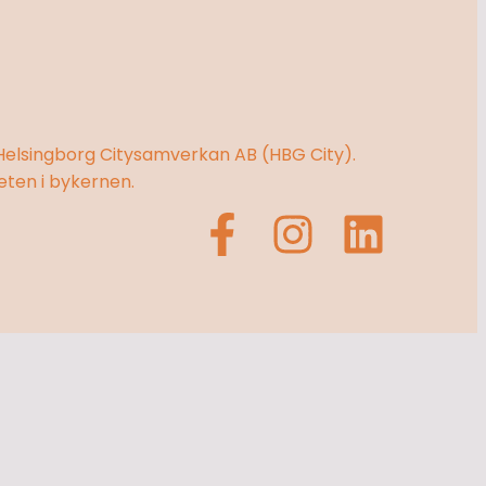
Helsingborg Citysamverkan AB (HBG City).
eten i bykernen.