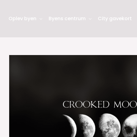
Oplev byen
Byens centrum
City gavekort