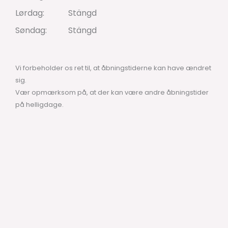
Lørdag:
Stängd
Søndag:
Stängd
Vi forbeholder os ret til, at åbningstiderne kan have ændret
sig.
Vær opmærksom på, at der kan være andre åbningstider
på helligdage.