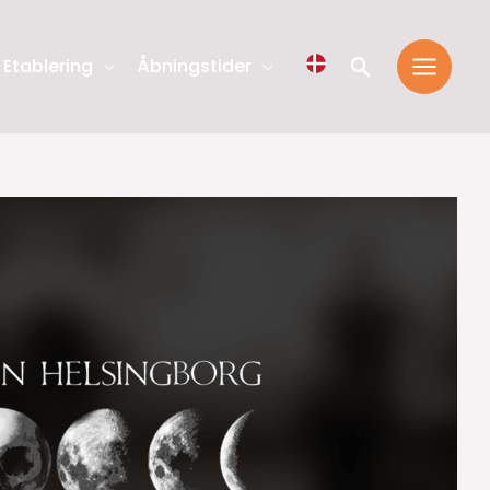
Søg
Etablering
Åbningstider
efter