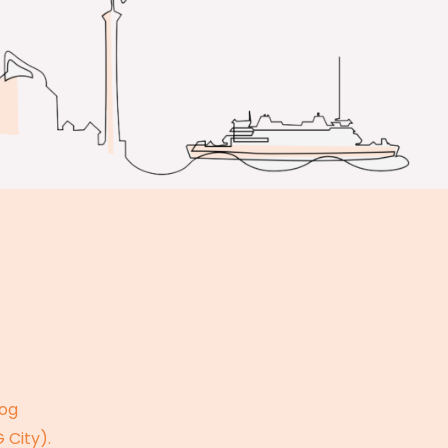
 og
City).