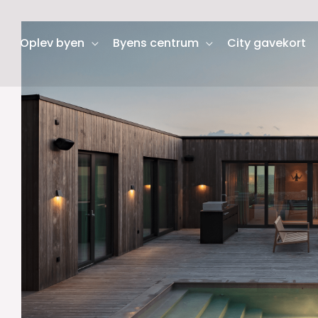
Oplev byen
Byens centrum
City gavekort