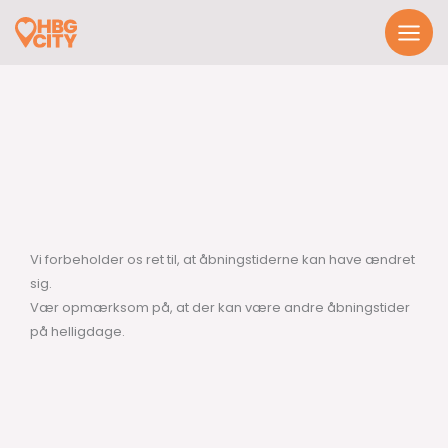
Spring
til
indhold
Vi forbeholder os ret til, at åbningstiderne kan have ændret
sig.
Vær opmærksom på, at der kan være andre åbningstider
på helligdage.