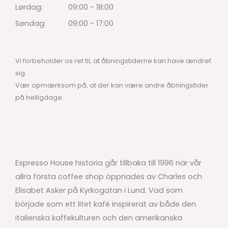
Lørdag:
09:00 - 18:00
Søndag:
09:00 - 17:00
Vi forbeholder os ret til, at åbningstiderne kan have ændret
sig.
Vær opmærksom på, at der kan være andre åbningstider
på helligdage.
Espresso House historia går tillbaka till 1996 när vår
allra första coffee shop öppnades av Charles och
Elisabet Asker på Kyrkogatan i Lund. Vad som
började som ett litet kafé inspirerat av både den
italienska kaffekulturen och den amerikanska