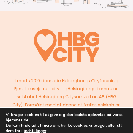
I marts 2010 dannede Helsingborgs Cityforening,
Ejendomsejerne i city og Helsingborgs kommune
selskabet Helsingborg Citysamverkan AB (HBG
City). Formålet med at danne et fælles selskab er,
at parterne sammen skal kunne bidrage til at styrke
Vi bruger cookies til at give dig den bedste oplevelse på vores
hjemmeside.
attraktiviteten i bykernen.
Du kan finde ud af mere om, hvilke cookies vi bruger, eller slå
dem fra i
indstillinger
.