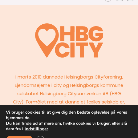
I marts 2010 dannede Helsingborgs Cityforening,
Ejendomsejerne i city og Helsingborgs kommune
selskabet Helsingborg Citysamverkan AB (HBG
City). Formålet med at danne et fælles selskab er,
at parterne sammen skal kunne bidrage til at styrke
Vi bruger cookies til at give dig den bedste oplevelse på vores
hjemmeside.
attraktiviteten i bykernen.
Du kan finde ud af mere om, hvilke cookies vi bruger, eller slå
dem fra i
indstillinger
.