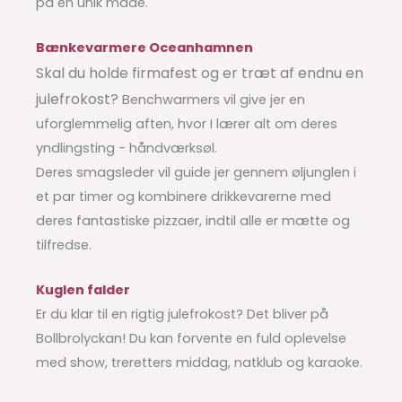
på en unik måde.
Bænkevarmere Oceanhamnen
Skal du holde firmafest og er træt af endnu en
julefrokost?
Benchwarmers vil give jer en
uforglemmelig aften, hvor I lærer alt om deres
yndlingsting - håndværksøl.
Deres smagsleder vil guide jer gennem øljunglen i
et par timer og kombinere drikkevarerne med
deres fantastiske pizzaer, indtil alle er mætte og
tilfredse.
Kuglen falder
Er du klar til en rigtig julefrokost? Det bliver på
Bollbrolyckan! Du kan forvente en fuld oplevelse
med show, treretters middag, natklub og karaoke.