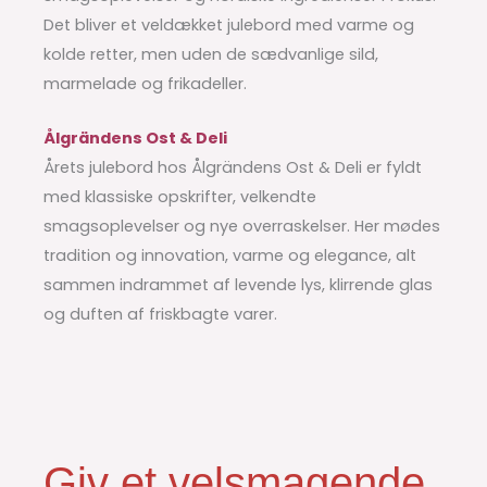
Det bliver et veldækket julebord med varme og
kolde retter, men uden de sædvanlige sild,
marmelade og frikadeller.
Ålgrändens Ost & Deli
Årets julebord hos Ålgrändens Ost & Deli er fyldt
med klassiske opskrifter, velkendte
smagsoplevelser og nye overraskelser. Her mødes
tradition og innovation, varme og elegance, alt
sammen indrammet af levende lys, klirrende glas
og duften af friskbagte varer.
Giv et velsmagende