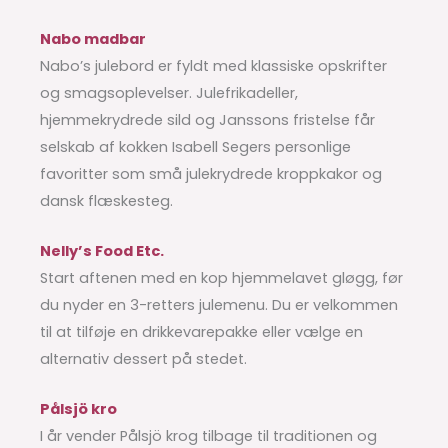
Nabo madbar
Nabo’s julebord er fyldt med klassiske opskrifter
og smagsoplevelser. Julefrikadeller,
hjemmekrydrede sild og Janssons fristelse får
selskab af kokken Isabell Segers personlige
favoritter som små julekrydrede kroppkakor og
dansk flæskesteg.
Nelly’s Food Etc.
Start aftenen med en kop hjemmelavet gløgg, før
du nyder en 3-retters julemenu. Du er velkommen
til at tilføje en drikkevarepakke eller vælge en
alternativ dessert på stedet.
Pålsjö kro
I år vender Pålsjö krog tilbage til traditionen og