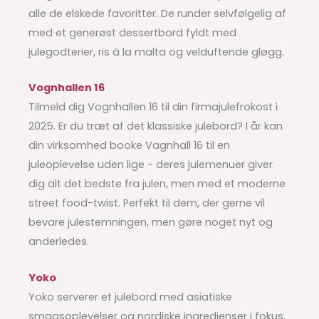
alle de elskede favoritter. De runder selvfølgelig af
med et generøst dessertbord fyldt med
julegodterier, ris à la malta og velduftende gløgg.
Vognhallen 16
Tilmeld dig Vognhallen 16 til din firmajulefrokost i
2025. Er du træt af det klassiske julebord? I år kan
din virksomhed booke Vagnhall 16 til en
juleoplevelse uden lige - deres julemenuer giver
dig alt det bedste fra julen, men med et moderne
street food-twist. Perfekt til dem, der gerne vil
bevare julestemningen, men gøre noget nyt og
anderledes.
Yoko
Yoko serverer et julebord med asiatiske
smagsoplevelser og nordiske ingredienser i fokus.