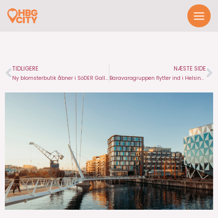
Spring
til
indhold
TIDLIGERE
NÆSTE SIDE
Prev
N
Ny blomsterbutik åbner i SöDER Gallerian
Baravaragruppen flytter ind i Helsingborg C