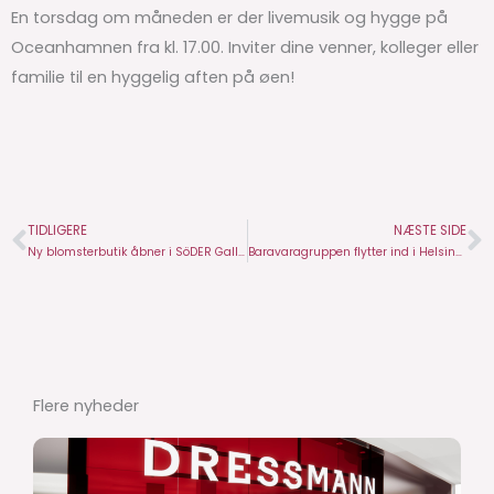
En torsdag om måneden er der livemusik og hygge på
Oceanhamnen fra kl. 17.00. Inviter dine venner, kolleger eller
familie til en hyggelig aften på øen!
TIDLIGERE
NÆSTE SIDE
Prev
N
Ny blomsterbutik åbner i SöDER Gallerian
Baravaragruppen flytter ind i Helsingborg C
Flere nyheder