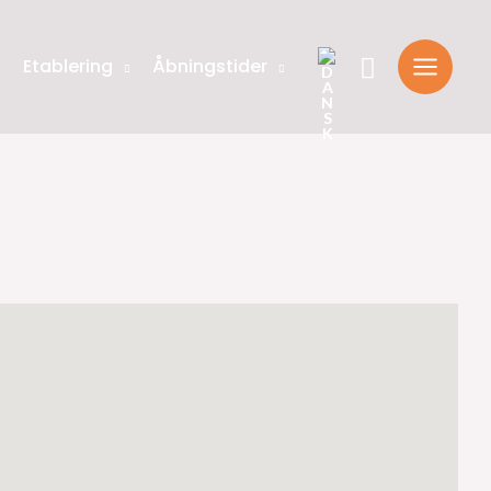
Søg
t
Etablering
Åbningstider
efter