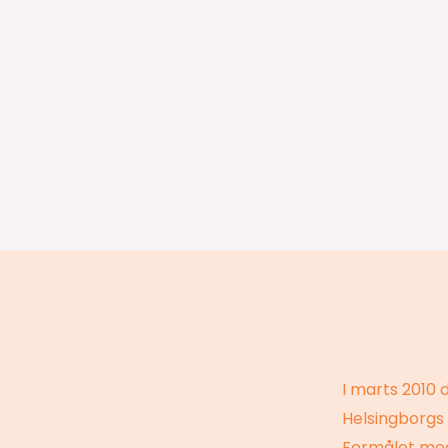
I marts 2010 
Helsingborgs
Formålet med