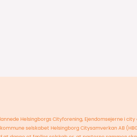
dannede Helsingborgs Cityforening, Ejendomsejerne i city
 kommune selskabet Helsingborg Citysamverkan AB (HBG 
 at danne et fælles selskab er, at parterne sammen ska