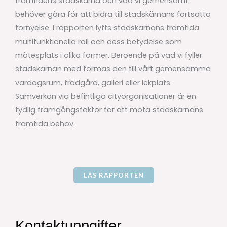
framtidens stadskärna och vad vi gemensamt
behöver göra för att bidra till stadskärnans fortsatta
förnyelse. I rapporten lyfts stadskärnans framtida
multifunktionella roll och dess betydelse som
mötesplats i olika former. Beroende på vad vi fyller
stadskärnan med formas den till vårt gemensamma
vardagsrum, trädgård, galleri eller lekplats.
Samverkan via befintliga cityorganisationer är en
tydlig framgångsfaktor för att möta stadskärnans
framtida behov.
LÄS RAPPORTEN
Kontaktuppgifter