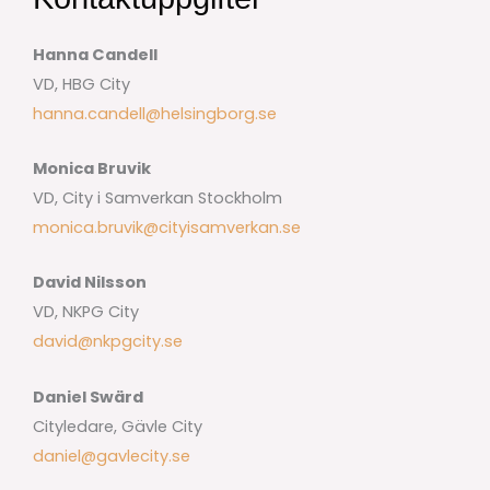
Hanna Candell
VD, HBG City
hanna.candell@helsingborg.se
Monica Bruvik
VD, City i Samverkan Stockholm
monica.bruvik@cityisamverkan.se
David Nilsson
VD, NKPG City
david@nkpgcity.se
Daniel Swärd
Cityledare, Gävle City
daniel@gavlecity.se