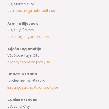
VD, Malmö City
eva.loubani@malmocity.se
Armina Ilijasevic
VD, City Örebro
armina@cityorebro.com
Aljoša Lagumdžija
VD, Södertälje City
aljosa@sodertaljecity.se
Linda Sjöstrand
Cityledare, Borås City
linda.sjostrand@borascity.se
Gunilla Kronvall
VD, Lund City