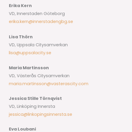
Erika Kern
VD, Innerstaden Göteborg
erika.kern@innerstadengbg.se
Lisa Thörn
VD, Uppsala Citysamverkan
lisa@uppsalacity.se
Maria Martinsson
VD, Västerås Citysamverkan
maria.martinsson@vasterascity.com
Jessica Stille Törnqvist
VD, Linköping Innersta
jessica@linkopingsinnersta.se
Eva Loubani