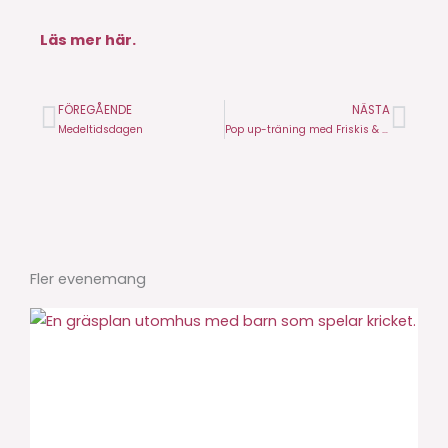
Läs mer här.
FÖREGÅENDE
NÄSTA
Före
Näs
Medeltidsdagen
Pop up-träning med Friskis & Svettis
Fler evenemang