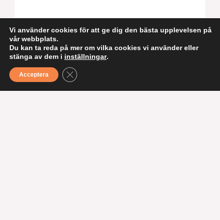
Vi använder cookies för att ge dig den bästa upplevelsen på
vår webbplats.
Du kan ta reda på mer om vilka cookies vi använder eller
stänga av dem i
inställningar
.
Långlördag på Kullagatan
STÄNG GDPR COOKIE BANNER
Acceptera
29 augusti, 26 september och 24 oktober
Vi förlänger lördagen och stämningen - varje
löne­lördag bjuder Kullagatan in till långlördag.
Butikerna håller öppet längre än vanligt, i
kombination med livemusik, erbjudande och
små happenings längs gatan.
Jag vill veta mer!