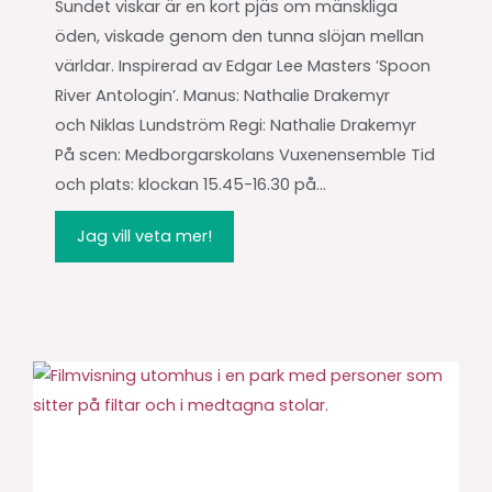
Sundet viskar är en kort pjäs om mänskliga
öden, viskade genom den tunna slöjan mellan
världar. Inspirerad av Edgar Lee Masters ’Spoon
River Antologin’. Manus: Nathalie Drakemyr
och Niklas Lundström Regi: Nathalie Drakemyr
På scen: Medborgarskolans Vuxenensemble Tid
och plats: klockan 15.45-16.30 på...
Jag vill veta mer!