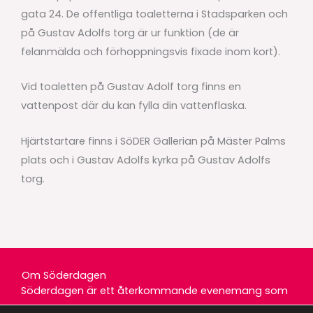
gata 24. De offentliga toaletterna i Stadsparken och
på Gustav Adolfs torg är ur funktion (de är
felanmälda och förhoppningsvis fixade inom kort).
Vid toaletten på Gustav Adolf torg finns en
vattenpost där du kan fylla din vattenflaska.
Hjärtstartare finns i SöDER Gallerian på Mäster Palms
plats och i Gustav Adolfs kyrka på Gustav Adolfs
torg.
Om Söderdagen
Söderdagen är ett återkommande evenemang som
arrangeras av HBG City i samverkan med