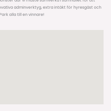
önster där vi måste samverka i samhället för att
novativa adminverktyg, extra intäkt för hyresgäst och
k alla till en vinnare!