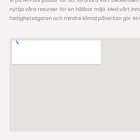
Vi på AirPark jobbar för att förändra vårt beteendem
nyttja våra resurser för en hållbar miljö. Med vårt in
fastighetsägaren och mindre klimatpåverkan gör AirPar