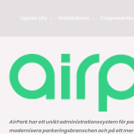
Upplev city
Stadskärnan
Citypresentko
AirPark har ett unikt administrationssystem för par
modernisera parkeringsbranschen och på ett mer e