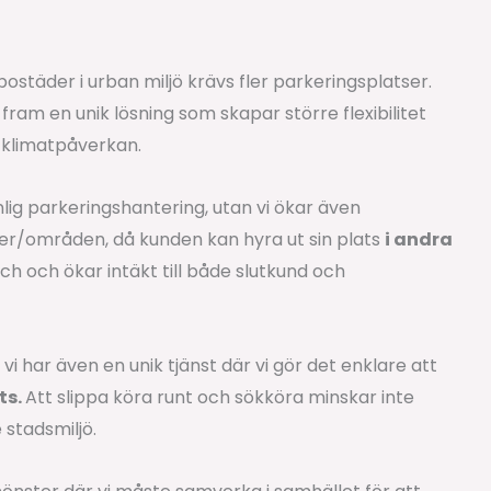
ostäder i urban miljö krävs fler parkeringsplatser.
 fram en unik lösning som skapar större flexibilitet
h klimatpåverkan.
lig parkeringshantering, utan vi ökar även
er/områden, då kunden kan hyra ut sin plats
i andra
ch och ökar intäkt till både slutkund och
i har även en unik tjänst där vi gör det enklare att
ts.
Att slippa köra runt och sökköra minskar inte
e stadsmiljö.