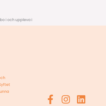
och
Syftet
kunna