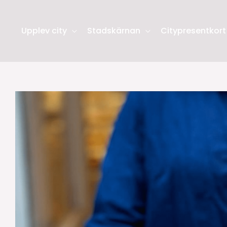
Upplev city
Stadskärnan
Citypresentkort