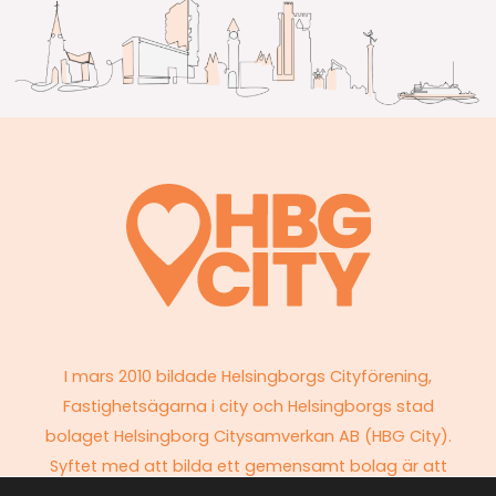
I mars 2010 bildade Helsingborgs Cityförening,
Fastighetsägarna i city och Helsingborgs stad
bolaget Helsingborg Citysamverkan AB (HBG City).
Syftet med att bilda ett gemensamt bolag är att
parterna tillsammans ska kunna medverka till att