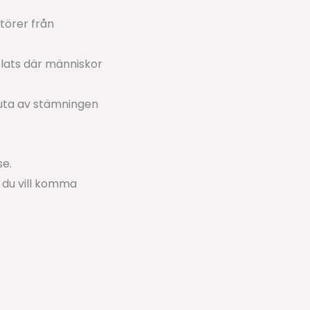
törer från
 plats där människor
njuta av stämningen
se.
 du vill komma