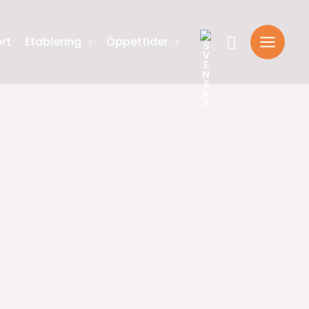
Sök
rt
Etablering
Öppettider