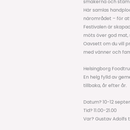
smakerna och stämni
Här samlas handplock
närområdet – för att
Festivalen är skapad
möts över god mat, 
Oavsett om du vill p
med vänner och familj
Helsingborg Foodtruc
En helg fylld av ge
tillbaka, år efter år.
Datum? 10-12 sept
Tid? 11.00-21.00
Var? Gustav Adolfs t