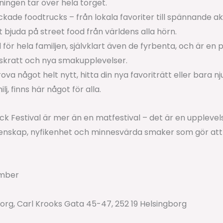
ngen tar över hela torget.
ade foodtrucks – från lokala favoriter till spännande ak
 bjuda på street food från världens alla hörn.
 för hela familjen, självklart även de fyrbenta, och är en
skratt och nya smakupplevelser.
rova något helt nytt, hitta din nya favoriträtt eller bara 
, finns här något för alla.
k Festival är mer än en matfestival – det är en upplevel
menskap, nyfikenhet och minnesvärda smaker som gör att
ember
org, Carl Krooks Gata 45-47, 252 19 Helsingborg