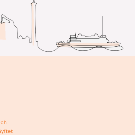
och
Syftet