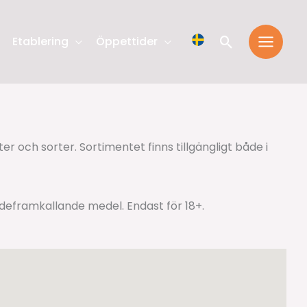
Sök
Etablering
Öppettider
er och sorter. Sortimentet finns tillgängligt både i
ndeframkallande medel. Endast för 18+.