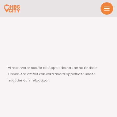
Hoppa
till
innehåll
Vi reserverar oss för att öppettiderna kan ha ändrats.
Observera att det kan vara andra öppettider under
högtider och helgdagar.