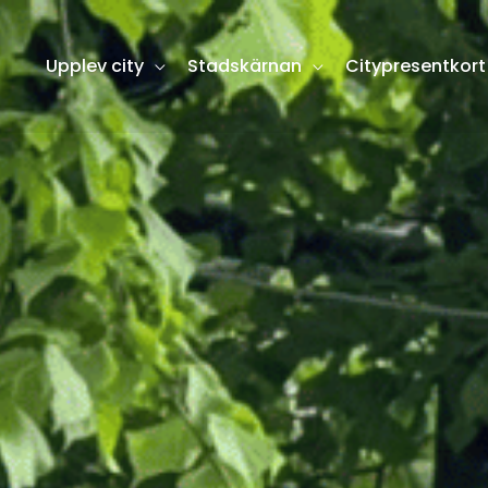
Upplev city
Stadskärnan
Citypresentkort