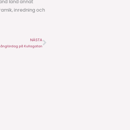
land land annat
amik, inredning och
NÄSTA
Nästa
Långlördag på Kullagatan