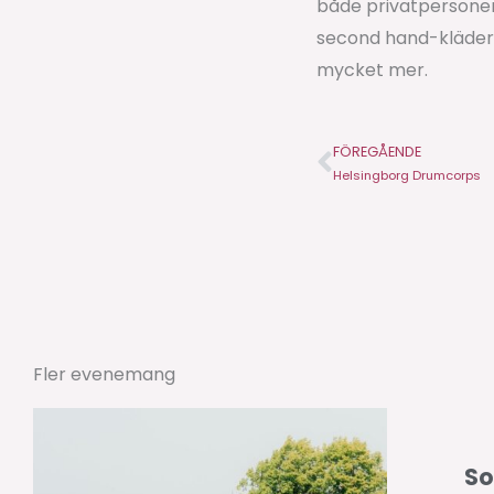
både privatpersoner
second hand-kläder,
mycket mer.
FÖREGÅENDE
Före
Helsingborg Drumcorps
Fler evenemang
So