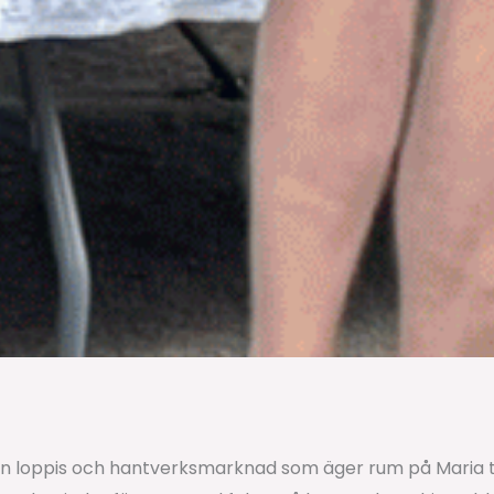
n loppis och hantverksmarknad som äger rum på Maria to